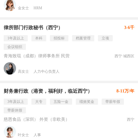
金女士
HRM
律所部门行政秘书（西宁）
3-6千
1年及以上
本科
招投标
档案管理
立项
会议组织
青海致琨（成都）律师事务所 民营
西宁·城西区
高女士
人力中心负责人
财务兼行政（港资，福利好，临近西宁）
8-11万/年
3年及以上
大专
五险一金
绩效奖金
带薪年假
带薪休假
慈恩食品（深圳） 外资（非欧美）
西宁
叶女士
人事