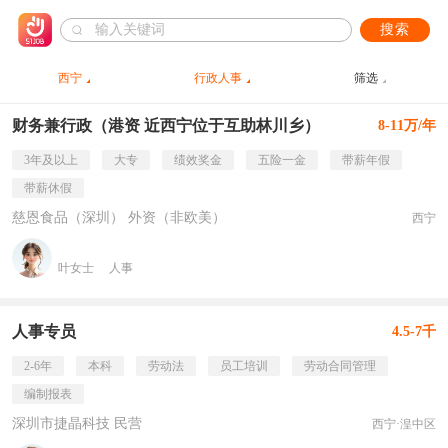
搜索
西宁
行政人事
筛选
财务兼行政（港资 近西宁位于互助林川乡）
8-11万/年
3年及以上
大专
绩效奖金
五险一金
带薪年假
带薪休假
慈恩食品（深圳） 外资（非欧美）
西宁
叶女士
人事
人事专员
4.5-7千
2-6年
本科
劳动法
员工培训
劳动合同管理
编制报表
深圳市捷晶科技 民营
西宁·湟中区