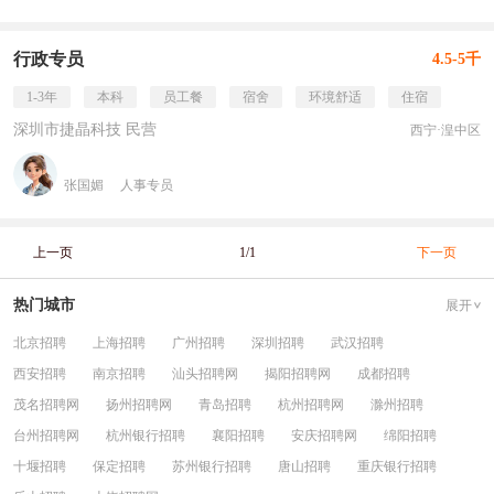
行政专员
4.5-5千
1-3年
本科
员工餐
宿舍
环境舒适
住宿
深圳市捷晶科技 民营
西宁·湟中区
张国媚
人事专员
上一页
1/1
下一页
热门城市
展开
北京招聘
上海招聘
广州招聘
深圳招聘
武汉招聘
西安招聘
南京招聘
汕头招聘网
揭阳招聘网
成都招聘
茂名招聘网
扬州招聘网
青岛招聘
杭州招聘网
滁州招聘
台州招聘网
杭州银行招聘
襄阳招聘
安庆招聘网
绵阳招聘
十堰招聘
保定招聘
苏州银行招聘
唐山招聘
重庆银行招聘