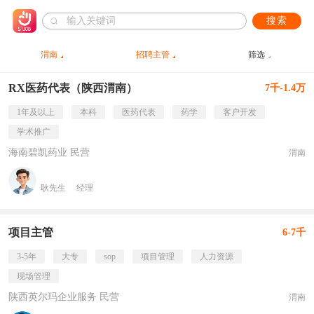
搜索
渭南
招聘主管
筛选
RX医药代表（陕西渭南）
7千-1.4万
1年及以上
本科
医药代表
药学
客户开发
学术推广
海南碧凯药业 民营
渭南
耿先生
经理
项目主管
6-7千
3-5年
大专
sop
项目管理
人力资源
现场管理
陕西英尔玛企业服务 民营
渭南