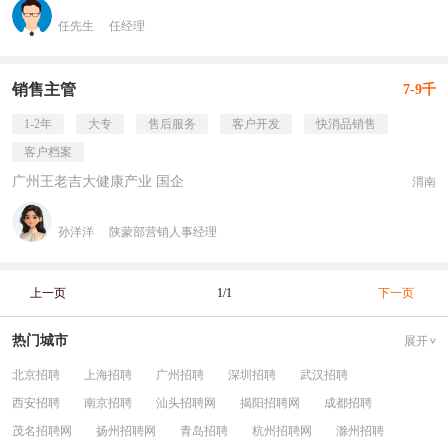
任先生
任经理
销售主管
7-9千
1-2年
大专
售后服务
客户开发
快消品销售
客户档案
广州王老吉大健康产业 国企
渭南
孙洋洋
陕蒙部营销人事经理
上一页
1/1
下一页
热门城市
展开
北京招聘
上海招聘
广州招聘
深圳招聘
武汉招聘
西安招聘
南京招聘
汕头招聘网
揭阳招聘网
成都招聘
茂名招聘网
扬州招聘网
青岛招聘
杭州招聘网
滁州招聘