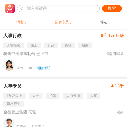
搜索
渭南
招聘专员
筛选
人事行政
6千-1万·13薪
无需经验
硕士
行政
验收
招采
杭州中美华东制药 已上市
渭南·蒲城县
宋竹
HR
刚刚活跃
人事专员
4-5.5千
1年及以上
大专
招聘
人力资源
人事
建材行业
金德管业集团 民营
渭南
申先生
人事专员