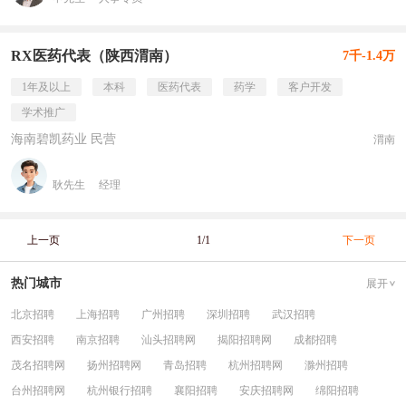
RX医药代表（陕西渭南）
7千-1.4万
1年及以上
本科
医药代表
药学
客户开发
学术推广
海南碧凯药业 民营
渭南
耿先生
经理
上一页
1/1
下一页
热门城市
展开
北京招聘
上海招聘
广州招聘
深圳招聘
武汉招聘
西安招聘
南京招聘
汕头招聘网
揭阳招聘网
成都招聘
茂名招聘网
扬州招聘网
青岛招聘
杭州招聘网
滁州招聘
台州招聘网
杭州银行招聘
襄阳招聘
安庆招聘网
绵阳招聘