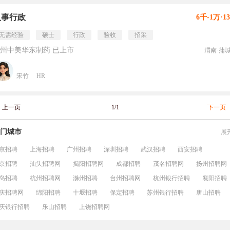
人事行政
6千-1万·1
无需经验
硕士
行政
验收
招采
州中美华东制药 已上市
渭南·蒲
宋竹
HR
上一页
1/1
下一页
门城市
展
京招聘
上海招聘
广州招聘
深圳招聘
武汉招聘
西安招聘
京招聘
汕头招聘网
揭阳招聘网
成都招聘
茂名招聘网
扬州招聘网
岛招聘
杭州招聘网
滁州招聘
台州招聘网
杭州银行招聘
襄阳招聘
庆招聘网
绵阳招聘
十堰招聘
保定招聘
苏州银行招聘
唐山招聘
庆银行招聘
乐山招聘
上饶招聘网