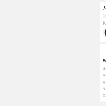
杭
热
北
南
青
安
重