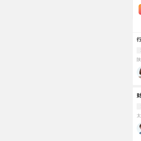
陕
财
太