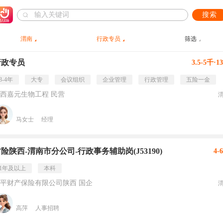
搜索
渭南
行政专员
筛选
行政专员
3.5-5千·1
3-4年
大专
会议组织
企业管理
行政管理
五险一金
西嘉元生物工程 民营
马女士
经理
险陕西-渭南市分公司-行政事务辅助岗(J53190)
4-
1年及以上
本科
平财产保险有限公司陕西 国企
高萍
人事招聘