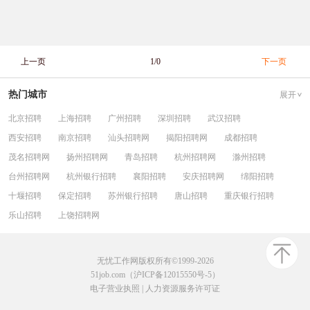
上一页
1/0
下一页
热门城市
展开
北京招聘
上海招聘
广州招聘
深圳招聘
武汉招聘
西安招聘
南京招聘
汕头招聘网
揭阳招聘网
成都招聘
茂名招聘网
扬州招聘网
青岛招聘
杭州招聘网
滁州招聘
台州招聘网
杭州银行招聘
襄阳招聘
安庆招聘网
绵阳招聘
十堰招聘
保定招聘
苏州银行招聘
唐山招聘
重庆银行招聘
乐山招聘
上饶招聘网
无忧工作网版权所有©1999-2026
51job.com（沪ICP备12015550号-5）
电子营业执照
|
人力资源服务许可证