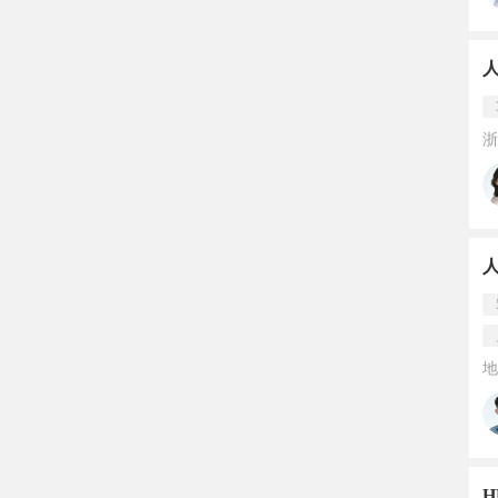
浙
地
H