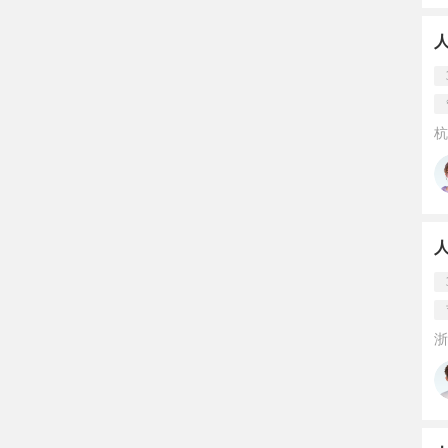
人
杭
浙