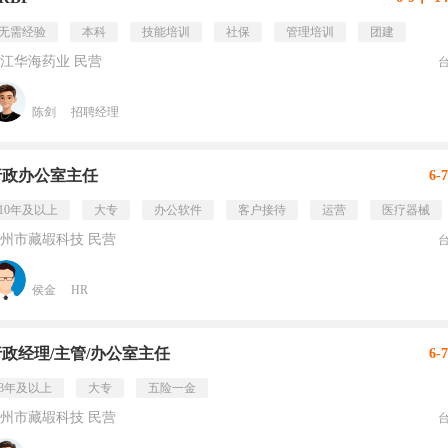
无需经验
本科
技能培训
社保
管理培训
团建
江华海药业 民营
陈剑
招聘经理
行政办公室主任
6-
10年及以上
大专
办公软件
客户接待
运营
医疗器械
州市藏嘏科技 民营
侯金
HR
行政经理/主管/办公室主任
6-
8年及以上
大专
五险一金
州市藏嘏科技 民营