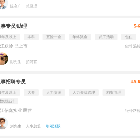
陈高广
总经理
人事专员/助理
5-
1年及以上
本科
五险一金
年终奖金
员工活动
包住
江跃岭 已上市
台州·温
彭先生
招聘官
人事招聘专员
4.5-
1年及以上
大专
人力资源
人力资源管理
档案管理
数据统计
江信鑫实业 民营
台州·路
刘先生
人事总监
刚刚活跃