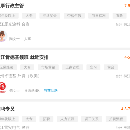
人事行政主管
7-
5年及以上
大专
年终奖金
带薪年假
节日福利
五险
江厦光涂料 合资
台州·椒
陶女士
人事
椒江肯德基领班-就近安排
4-
无需经验
大专
市场营销
工商管理
实习
前台
州肯德基 外资（欧美）
台州·椒
鲍女士
肯德基HR
当前活跃
招聘专员
4.5-
1年及以上
大专
招聘
人力资源
员工关系
招聘流程
江雷安电气 民营
台州·玉