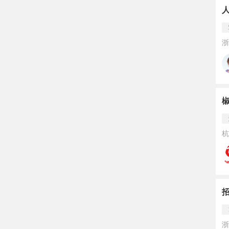
浙
杭
浙