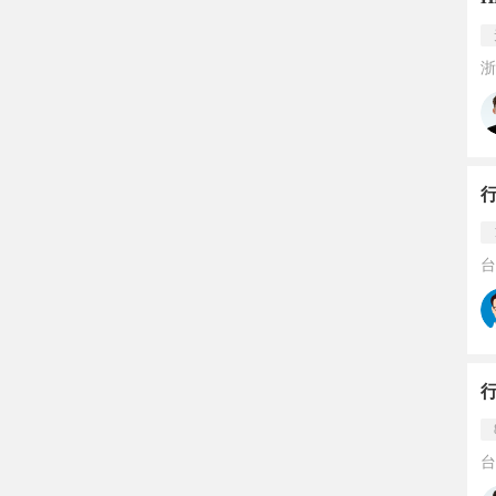
浙
台
台