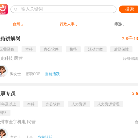
搜索
台州
行政人事
筛选
接待讲解岗
7-8千·1
无需经验
本科
办公软件
接待
活动方案
后勤保障
克科技 民营
台州·临
陶女士
招聘COE
当前活跃
人事专员
5-
2年及以上
本科
办公软件
人力资源
人力资源管理
网络
州市金宇机电 民营
李女士
人事
当前活跃