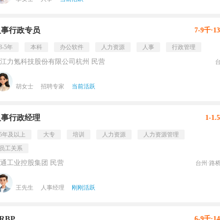
人事行政专员
7-9千·1
3-5年
本科
办公软件
人力资源
人事
行政管理
江力氪科技股份有限公司杭州 民营
胡女士
招聘专家
当前活跃
人事行政经理
1-1.
5年及以上
大专
培训
人力资源
人力资源管理
员工关系
通工业控股集团 民营
台州·路
王先生
人事经理
刚刚活跃
RBP
6-9千·1