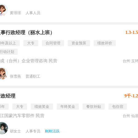
黄璟璟
人事人员
人事行政经理（丽水上班）
1.3-1
8年及以上
大专
合同管理
资金预算
绩效评价
行动计划
成（台州）企业管理咨询 民营
台州·玉
张雪燕
普通职工
行政经理
9千-1.
5年
大专
绩效奖金
年终奖金
餐饮补贴
包住宿
江国蒙汽车零部件 民营
台州·仙
胡女士
人事专员
刚刚活跃