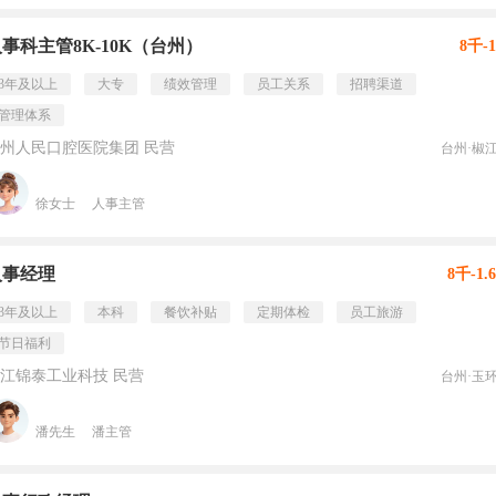
事科主管8K-10K（台州）
8千-
3年及以上
大专
绩效管理
员工关系
招聘渠道
管理体系
州人民口腔医院集团 民营
台州·椒
徐女士
人事主管
人事经理
8千-1.
3年及以上
本科
餐饮补贴
定期体检
员工旅游
节日福利
江锦泰工业科技 民营
台州·玉
潘先生
潘主管