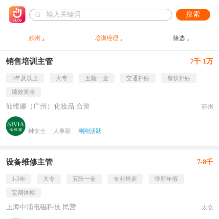
搜索
苏州
培训经理
筛选
销售培训主管
7千-1万
3年及以上
大专
五险一金
交通补贴
餐饮补贴
绩效奖金
仙维娜（广州）化妆品 合资
苏州
钟女士
人事部
刚刚活跃
设备维修主管
7-8千
1-3年
大专
五险一金
专业培训
带薪年假
定期体检
上海中浦电磁科技 民营
太仓