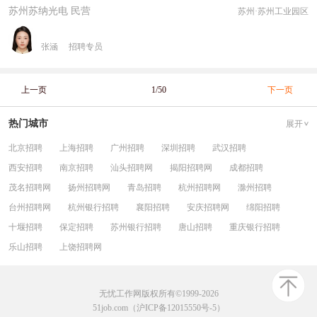
苏州苏纳光电 民营
苏州·苏州工业园区
张涵
招聘专员
上一页
1/50
下一页
热门城市
展开
北京招聘
上海招聘
广州招聘
深圳招聘
武汉招聘
西安招聘
南京招聘
汕头招聘网
揭阳招聘网
成都招聘
茂名招聘网
扬州招聘网
青岛招聘
杭州招聘网
滁州招聘
台州招聘网
杭州银行招聘
襄阳招聘
安庆招聘网
绵阳招聘
十堰招聘
保定招聘
苏州银行招聘
唐山招聘
重庆银行招聘
乐山招聘
上饶招聘网
无忧工作网版权所有©1999-2026
51job.com（沪ICP备12015550号-5）