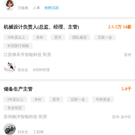
王毓梅
人事
刚刚活跃
机械设计负责人(总监、经理、主管)
2.5-5万·14薪
10年及以上
本科
晋升
团队建设
五险一金
补充医疗保险
江苏烽禾升智能科技 民营
苏州
张先生
HRBP经理
储备生产主管
5-8千
2年及以上
本科
晋升
五险一金
年终奖金
专业培训
苏州晓洋智能科技 民营
苏州·吴中区
刘先生
工程师