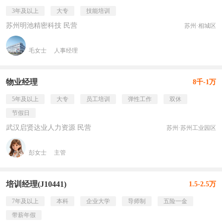
3年及以上
大专
技能培训
苏州明池精密科技 民营
苏州·相城区
毛女士
人事经理
物业经理
8千-1万
5年及以上
大专
员工培训
弹性工作
双休
节假日
武汉启贤达业人力资源 民营
苏州·苏州工业园区
彭女士
主管
培训经理(J10441)
1.5-2.5万
7年及以上
本科
企业大学
导师制
五险一金
带薪年假