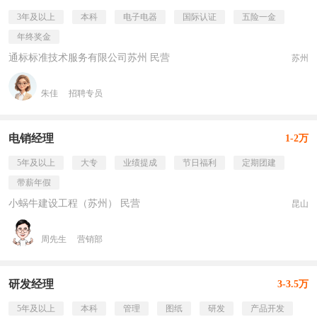
3年及以上
本科
电子电器
国际认证
五险一金
年终奖金
通标标准技术服务有限公司苏州 民营
苏州
朱佳
招聘专员
电销经理
1-2万
5年及以上
大专
业绩提成
节日福利
定期团建
带薪年假
小蜗牛建设工程（苏州） 民营
昆山
周先生
营销部
研发经理
3-3.5万
5年及以上
本科
管理
图纸
研发
产品开发