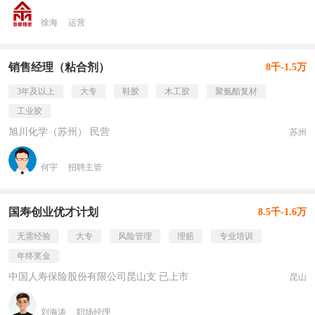
徐海
运营
销售经理（粘合剂）
8千-1.5万
3年及以上
大专
鞋胶
木工胶
聚氨酯复材
工业胶
旭川化学（苏州） 民营
苏州
何宇
招聘主管
国寿创业优才计划
8.5千-1.6万
无需经验
大专
风险管理
理赔
专业培训
年终奖金
中国人寿保险股份有限公司昆山支 已上市
昆山
刘海涛
职场经理