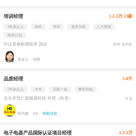
培训经理
1.2-2万·13薪
3年及以上
本科
培训
需求分析
人力资源
培训计划
中认英泰检测技术 国企
苏州·吴中区
袁女士
招聘
品质经理
5-8千
5年及以上
大专
五险一金
餐饮补贴
太仓市浩仁新能源科技 外资（欧美）
太仓
田均娣
HR
刚刚活跃
电子电器产品国际认证项目经理
1.2-2万