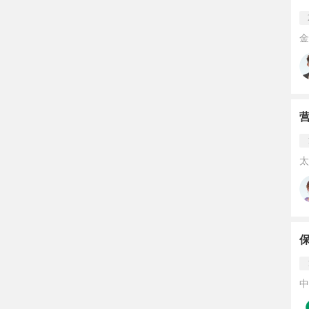
金
营
太
中