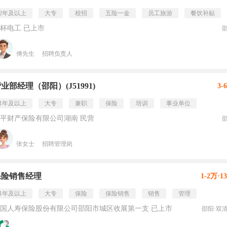
2年及以上
大专
校招
五险一金
员工旅游
餐饮补贴
杯电工 已上市
傅先生
招聘负责人
业部经理（邵阳）(J51991)
3-
1年及以上
大专
兼职
保险
培训
事业单位
平财产保险有限公司湖南 民营
张女士
招聘管理岗
保险销售经理
1-2万·1
1年及以上
大专
保险
保险销售
销售
管理
国人寿保险股份有限公司邵阳市城区收展第一支 已上市
邵阳·双