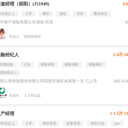
道经理（邵阳）(J51949)
4-
1年及以上
大专
兼职
保险
培训
事业单位
平财产保险有限公司湖南 民营
张女士
招聘管理岗
保险经纪人
2-4万·1
无需经验
大专
保险销售
保险理赔
保险顾问
保险经纪人
国人寿保险股份有限公司邵阳市城区收展第一支 已上市
邵阳·双
岳先生
人力部总监
生产经理
1-1.5万·1
5年及以上
大专
项目管理
质量管理
培训计划
pmc