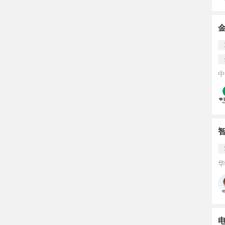
中
华
电