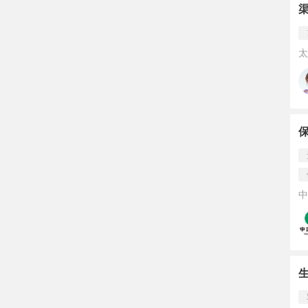
渠
太
中