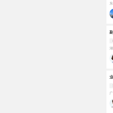
东
湖
广