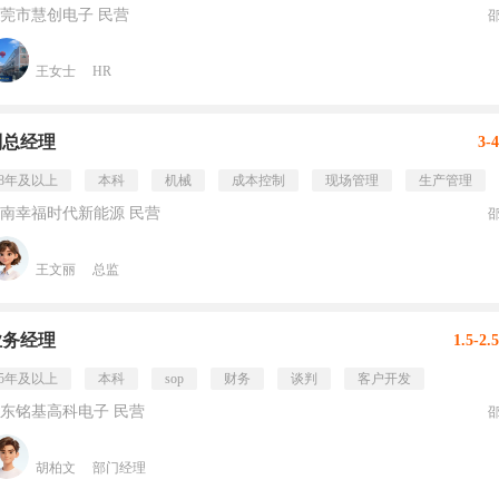
莞市慧创电子 民营
王女士
HR
副总经理
3-
8年及以上
本科
机械
成本控制
现场管理
生产管理
南幸福时代新能源 民营
王文丽
总监
业务经理
1.5-2
5年及以上
本科
sop
财务
谈判
客户开发
东铭基高科电子 民营
胡柏文
部门经理