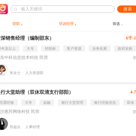
搜索
邵阳
培训经理
筛选
资深销售经理（编制邵东）
6千-
5年及以上
大专
招投标
客户资源
业务拓展
政府采购
东中科信息技术科技 民营
朱女士
人力资源部
银行大堂助理（双休双清支行邵阳）
4-
无需经验
大专
金融
银行大堂管理
银行经验优先
双休
沙惠邦网络科技 民营
田超众
人事经理