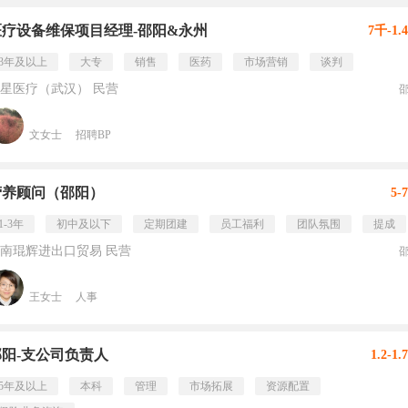
医疗设备维保项目经理-邵阳&永州
7千-1.
3年及以上
大专
销售
医药
市场营销
谈判
星医疗（武汉） 民营
文女士
招聘BP
营养顾问（邵阳）
5-
1-3年
初中及以下
定期团建
员工福利
团队氛围
提成
南琨辉进出口贸易 民营
王女士
人事
邵阳-支公司负责人
1.2-1
5年及以上
本科
管理
市场拓展
资源配置