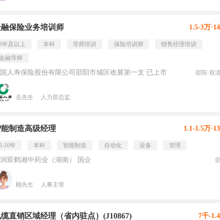
金融保险业务培训师
1.5-3万·1
3年及以上
本科
导师培训
保险培训师
销售经理培训
金融导师
国人寿保险股份有限公司邵阳市城区收展第一支 已上市
邵阳·双
岳先生
人力部总监
智能制造高级经理
1.1-1.5万·1
5-10年
本科
智能制造
自动化
设备
管理
润双鹤湘中药业（湖南） 国企
顾先生
人事主管
缆直销区域经理（省内驻点）(J10867)
7千-1.