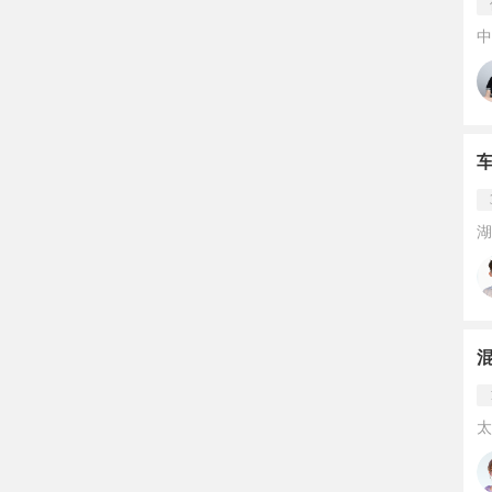
中
湖
混
太