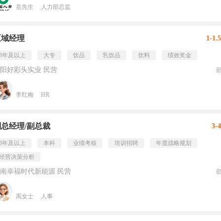
岳先生
人力部总监
区域经理
1-1.
3年及以上
大专
饮品
乳饮品
饮料
绩效奖金
阳好彩头实业 民营
李红梅
HR
副总经理/副总裁
3-
8年及以上
本科
业绩考核
培训招聘
年度战略规划
经营决策分析
南幸福时代新能源 民营
禹女士
人事