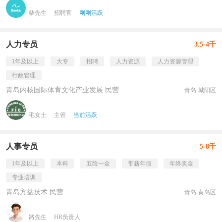
柴先生
招聘官
刚刚活跃
人力专员
3.5-4千
1年及以上
大专
招聘
人力资源
人力资源管理
行政管理
青岛内核国际体育文化产业发展 民营
青岛·城阳区
毛女士
主管
当前活跃
人事专员
5-8千
1年及以上
本科
五险一金
带薪年假
年终奖金
专业培训
青岛方益技术 民营
青岛·黄岛区
路先生
HR负责人