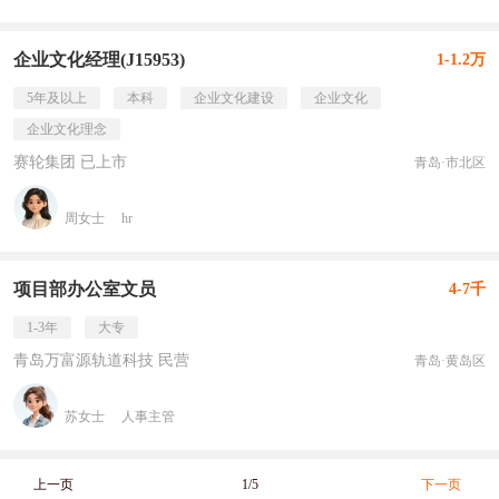
企业文化经理(J15953)
1-1.2万
5年及以上
本科
企业文化建设
企业文化
企业文化理念
赛轮集团 已上市
青岛·市北区
周女士
hr
项目部办公室文员
4-7千
1-3年
大专
青岛万富源轨道科技 民营
青岛·黄岛区
苏女士
人事主管
上一页
1/5
下一页