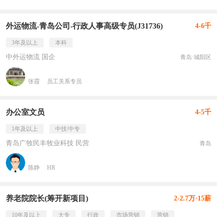
外运物流-青岛公司-行政人事高级专员(J31736)
4-6千
3年及以上
本科
中外运物流 国企
青岛·城阳区
张霞
员工关系专员
办公室文员
4-5千
1年及以上
中技/中专
青岛广牧民丰牧业科技 民营
青岛
陈静
HR
养老院院长(筹开新项目)
2-2.7万·15薪
10年及以上
大专
行政
市场营销
营销