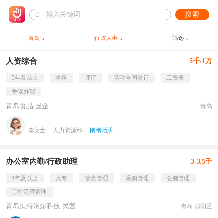
搜索
青岛
行政人事
筛选
人资综合
5千-1万
5年及以上
本科
评审
劳动合同签订
工资表
手续办理
青岛食品 国企
青岛
李女士
人力资源部
刚刚活跃
办公室内勤/行政助理
3-3.5千
1年及以上
大专
物流管理
采购管理
仓储管理
订单流程管理
青岛贝特沃尔科技 民营
青岛·城阳区