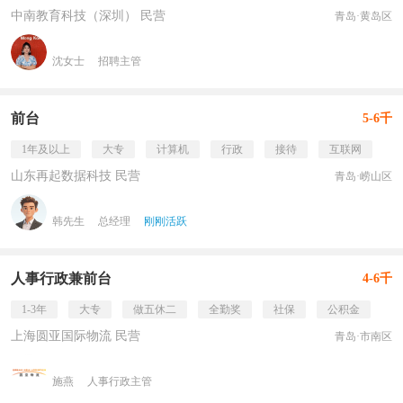
中南教育科技（深圳） 民营
青岛·黄岛区
沈女士
招聘主管
前台
5-6千
1年及以上
大专
计算机
行政
接待
互联网
山东再起数据科技 民营
青岛·崂山区
韩先生
总经理
刚刚活跃
人事行政兼前台
4-6千
1-3年
大专
做五休二
全勤奖
社保
公积金
上海圆亚国际物流 民营
青岛·市南区
施燕
人事行政主管