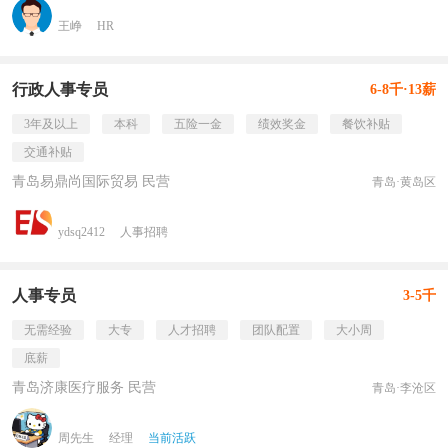
王峥
HR
行政人事专员
6-8千·13薪
3年及以上
本科
五险一金
绩效奖金
餐饮补贴
交通补贴
青岛易鼎尚国际贸易 民营
青岛·黄岛区
ydsq2412
人事招聘
人事专员
3-5千
无需经验
大专
人才招聘
团队配置
大小周
底薪
青岛济康医疗服务 民营
青岛·李沧区
周先生
经理
当前活跃