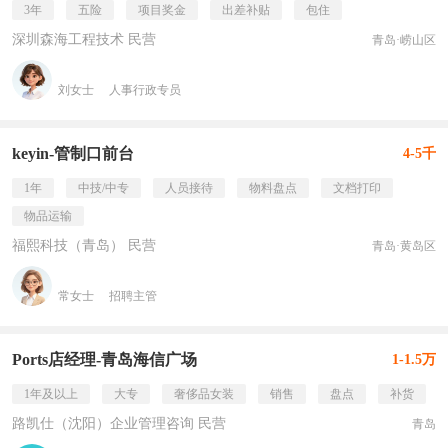
3年
五险
项目奖金
出差补贴
包住
深圳森海工程技术 民营
青岛·崂山区
刘女士
人事行政专员
keyin-管制口前台
4-5千
1年
中技/中专
人员接待
物料盘点
文档打印
物品运输
福熙科技（青岛） 民营
青岛·黄岛区
常女士
招聘主管
Ports店经理-青岛海信广场
1-1.5万
1年及以上
大专
奢侈品女装
销售
盘点
补货
路凯仕（沈阳）企业管理咨询 民营
青岛