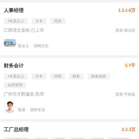
人事经理
1.2-1.6万
3年及以上
大专
培训
江西理文造纸 已上市
贵港·港北区
陈女士
招聘主任
财务会计
5-7千
1年及以上
大专
招聘
财务
财务报表
合同管理
广州市才爵服装 民营
贵港·平南县
陈展
招聘专员
工厂总经理
2-2.3万