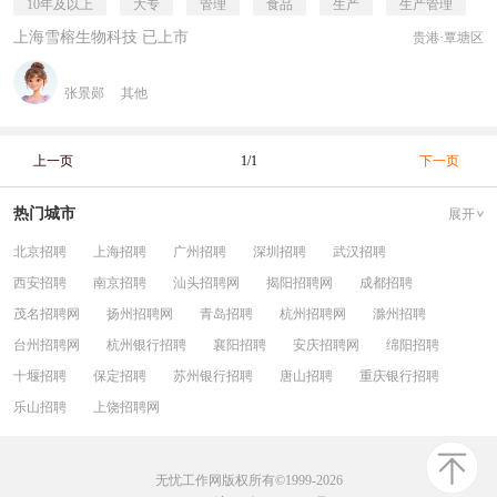
10年及以上
大专
管理
食品
生产
生产管理
上海雪榕生物科技 已上市
贵港·覃塘区
张景郧
其他
上一页
1/1
下一页
热门城市
展开
北京招聘
上海招聘
广州招聘
深圳招聘
武汉招聘
西安招聘
南京招聘
汕头招聘网
揭阳招聘网
成都招聘
茂名招聘网
扬州招聘网
青岛招聘
杭州招聘网
滁州招聘
台州招聘网
杭州银行招聘
襄阳招聘
安庆招聘网
绵阳招聘
十堰招聘
保定招聘
苏州银行招聘
唐山招聘
重庆银行招聘
乐山招聘
上饶招聘网
无忧工作网版权所有©1999-2026