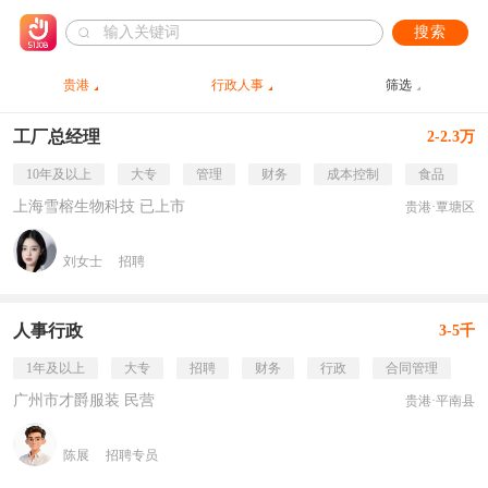
搜索
贵港
行政人事
筛选
工厂总经理
2-2.3万
10年及以上
大专
管理
财务
成本控制
食品
上海雪榕生物科技 已上市
贵港·覃塘区
刘女士
招聘
人事行政
3-5千
1年及以上
大专
招聘
财务
行政
合同管理
广州市才爵服装 民营
贵港·平南县
陈展
招聘专员